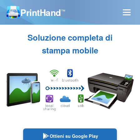
PrintHand
™
Soluzione completa di
stampa mobile
Ottieni su Google Play