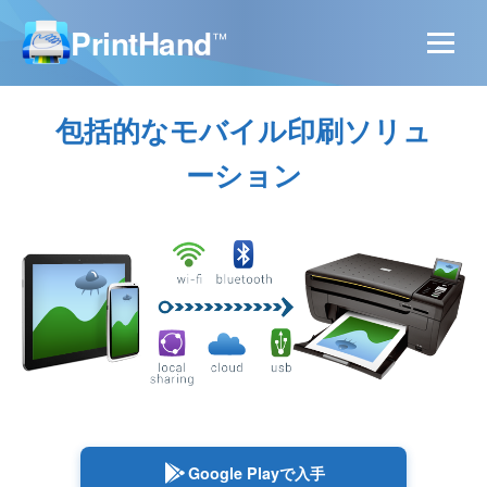
PrintHand
™
包括的なモバイル印刷ソリュ
ーション
Google Playで入手